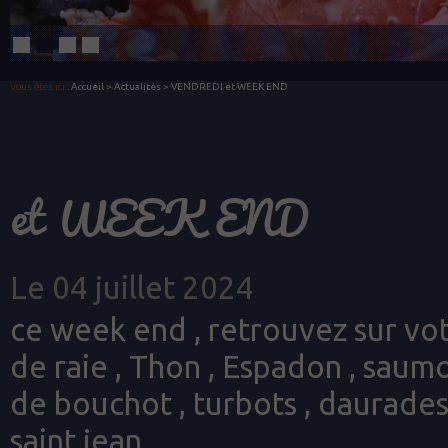
Vous êtes ici :
Accueil
>
Actualités
> VENDREDI et WEEK END
et WEEK END
Le 04 juillet 2024
ce week end , retrouvez sur votre
de raie , Thon , Espadon , saumo
de bouchot , turbots , daurades
saint jean ...