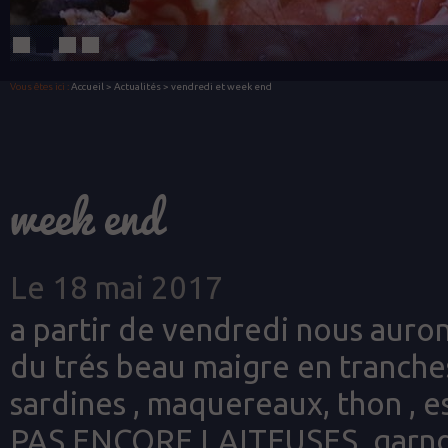
Vous êtes ici :
Accueil
>
Actualités
> vendredi et week end
week end
Le 18 mai 2017
a partir de vendredi nous auron
du trés beau maigre en tranches
sardines , maquereaux, thon ,
PAS ENCORE LAITEUSES. garnd c