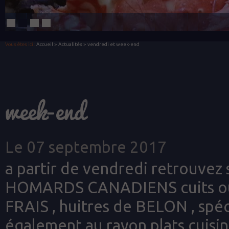
Vous êtes ici :
Accueil
>
Actualités
> vendredi et week-end
week-end
Le 07 septembre 2017
a partir de vendredi retrouve
HOMARDS CANADIENS cuits ou
FRAIS , huitres de BELON , spéc
également au rayon plats cuisin